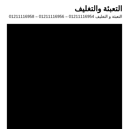
لتجاوز
التعبئة والتغليف
لى
التعبئة و التغليف 01211116954 – 01211116956 – 01211116958
لمحتوى