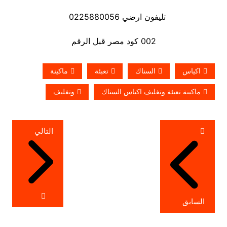
تليفون ارضي 0225880056
002 كود مصر قبل الرقم
اكياس
السناك
تعبئة
ماكينة
ماكينة تعبئة وتغليف اكياس السناك
وتغليف
تصفّح
التالي
المقالات
السابق