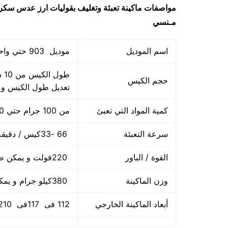
مواصفات
ماكينة تعبئة وتغليف بقوليات ارز عدس سكر
مـنسي
اسم الموديل
موديل 903 حتي واحد كيلو ماركة المهندس منســي
حجم الكيس
تعديل طول الكيس و
كمية المواد التي تعبئ
من 100 جرام حتي 1000 جرام واحد كيلو
سرعة التعبئة
66 -33كيس / دقيقة و لمادة التغليف اعتبار في السرعه
القوة / الباور
220فولت و يمكن ضبط الفولت حسب الكهرباء المتاحه 2.5 كيلو وات
وزن الماكينة
380كيلو جرام و يمكن فك الماكينة و تركيبها في اي مكان
أبعاد الماكينة الخارجي
112 فى 117فى 210سم و يمكن فك الماكينة و تركيبها في اي مكان