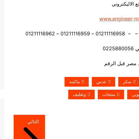
ع الاليكتروني
www.engineer-m
0225
سكر
عدس
ماكينة
وين
منتجات
وتغليف
التالي