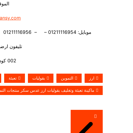
الموق
ansy.com
موبايل: 01211116954 – – 01211116956 – – 01211116958 – 01211116959 – 01211116962
تليفون ارضي 880056
002 كود مصر قبل الرقم
ارز
التموين
بقوليات
تعبئة
ماكينة تعبئة وتغليف بقوليات ارز عدس سكر منتجات التم
تصفّح
المقالات