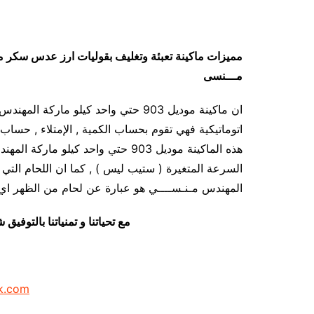
مميزات
ماكينة تعبئة وتغليف بقوليات ارز عدس سكر م
مـــنسى
ان ماكينة موديل 903 حتي واحد كيلو ما
اتوماتيكية فهي تقوم بحساب الكمية , الإمتلاء , حساب ا
هذه الماكينة موديل 903 حتي واحد ك
المهندس مـنـســــي هو عبارة عن لحام من الظهر اي 
مع تحياتنا و تمنياتنا بالتوف
k.com