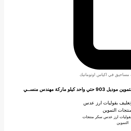
ئة مساحيق في اكياس اوتوماتيك
 ماركة مهندس منســي
 بقوليات ارز عدس سكر منتجات
التموين