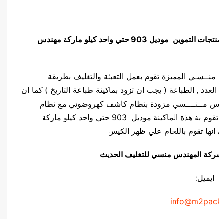
نتجات التموين
موديل 903 حتي واحد كيلو ماركة مهندس
ركة المهندس منــسـي المميزة تقوم بعمل التعبئة والتغليف بطريقة
لعدد , الطباعة ( يجب ان تزود بماكينة طباعة التاريخ ) كما ان
يلو ماركة المهندس مــنــــسي مزودة بنظام كاشف كهروضوئي مع نظام
السرعة المتغيرة ( ستيب ليس ) , كما ان اللحام التي تقوم بة هذة الماكينة موديل 903 حتي واحد كيلو ماركة
انها تقوم باللحام علي ظهر الكيس
يق شركة المهندس منسي للتغليف الحديث
ايميل:
info@m2pac