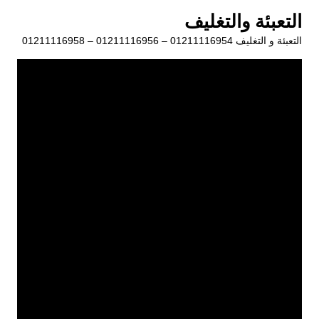
لتجاوز
التعبئة والتغليف
لى
التعبئة و التغليف 01211116954 – 01211116956 – 01211116958
لمحتوى