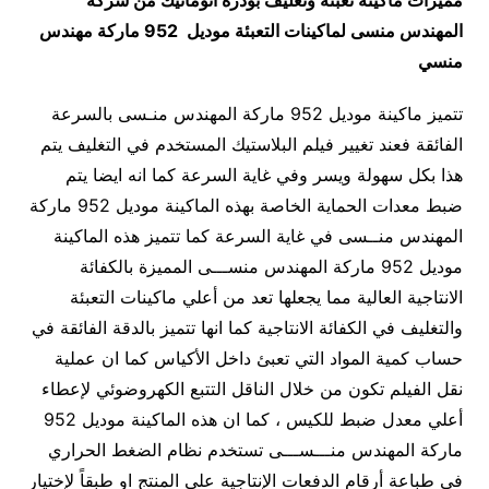
مميزات
ماكينة تعبئة وتغليف بودرة اتوماتيك من شركة
المهندس منسى لماكينات التعبئة
موديل 952 ماركة مهندس
منسي
تتميز ماكينة موديل 952 ماركة المهندس منـسى بالسرعة
الفائقة فعند تغيير فيلم البلاستيك المستخدم في التغليف يتم
هذا بكل سهولة ويسر وفي غاية السرعة كما انه ايضا يتم
ضبط معدات الحماية الخاصة بهذه الماكينة موديل 952 ماركة
المهندس منــسى في غاية السرعة كما تتميز هذه الماكينة
موديل 952 ماركة المهندس منســـى المميزة بالكفائة
الانتاجية العالية مما يجعلها تعد من أعلي ماكينات التعبئة
والتغليف في الكفائة الانتاجية كما انها تتميز بالدقة الفائقة في
حساب كمية المواد التي تعبئ داخل الأكياس كما ان عملية
نقل الفيلم تكون من خلال الناقل التتبع الكهروضوئي لإعطاء
أعلي معدل ضبط للكيس ، كما ان هذه الماكينة موديل 952
ماركة المهندس منـــســـى تستخدم نظام الضغط الحراري
في طباعة أرقام الدفعات الإنتاجية علي المنتج او طبقاً لإختيار