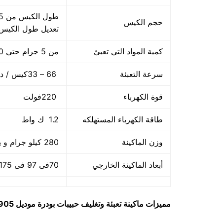
حجم الكيس
تعديل طول الكيس
كمية المواد التي تعبئ
من 5 جرام حتي 250 جرام و يمكن تعديله حتي 500 جرام
سرعة التعبئة
66 – 33كيس / دقيقة و لمادة التغليف اعتبار في السرعه
قوة الكهرباء
220فولت
طاقة الكهرباء المستهلكه
1.2 ك واط
وزن الماكينة
280 كيلو جرام و يمكن فك الماكينة و تركيبها في اي مكان
أبعاد الماكينة الخارجي
70فى 97 فى 175سم و يمكن فك الماكينة و تركيبها في اي مكان
مميزات
ماكينة تعبئة وتغليف حبيبات بودرة
موديل 905 ماركة مهندس منسى