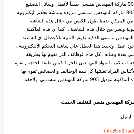
تم تصميم ماكينة تعبئة وتغليف حبيبات بودرة موديل 905 ماركة المهندس منـسي طبقاً لأفضل وسائل التصنيع
التكنولوجية الحديثة والمتقدمة ، هذه الماكينة موديل 905 ماركة المهندس منــسي مزودة بشاشة تحكم اليكترونية
ه من الممكن ضبط طول الكيس من خلال هذه الشاشة
لة ويسر من خلال هذه الشاشة ، كما ان هذه الماكينة
 وتغليف حبيبات بودرة موديل 905 ماركة المهندس منـسي الذكية تقوم بالتنبية بالأعطال اي انه عند
ود عطل وتحديد هذا العطل علي شاشة التحكم الآليكترونية .
اركة المهندس منســــي بعدة وظائف كل هذه الوظائف التي تقوم بها بطريقة
ساب كمية المواد التي تعبئ داخل الكيس طبقا للحاجة , تقوم
أكياس المراد تعبئتها كل هذه الوظائف والخصائص تقوم بها
بطريقة اوتوماتيكية كاملة كما انه من الممكن تزويد هذه الماكينة موديل 905 ماركة المهندس منســـى بلاحقة
يق شركة المهندس منسي للتغليف الحديث
ايميل:
info@m2pac