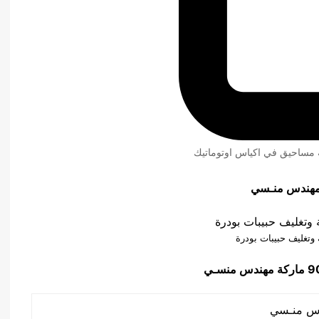
ئة مساحيق في اكياس اوتوماتيك
هندس منـسي
ة وتغليف حبيبات بودرة