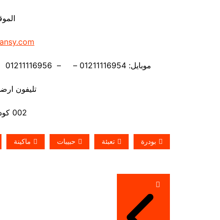
الموق
ansy.com
موبايل: 01211116954 – – 01211116956 – – 01211116958 – 01211116959 – 01211116962
تليفون ارضي 880056
002 كود مصر قبل الرقم
بودرة
تعبئة
حبيبات
ماكينة
تصفّح
المقالات