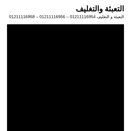
لتجاوز
التعبئة والتغليف
لى
التعبئة و التغليف 01211116954 – 01211116956 – 01211116958
لمحتوى