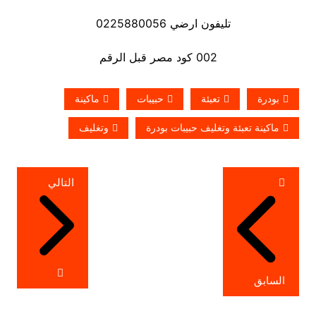
تليفون ارضي 0225880056
002 كود مصر قبل الرقم
بودرة
تعبئة
حبيبات
ماكينة
ماكينة تعبئة وتغليف حبيبات بودرة
وتغليف
تصفّح
التالي
المقالات
السابق