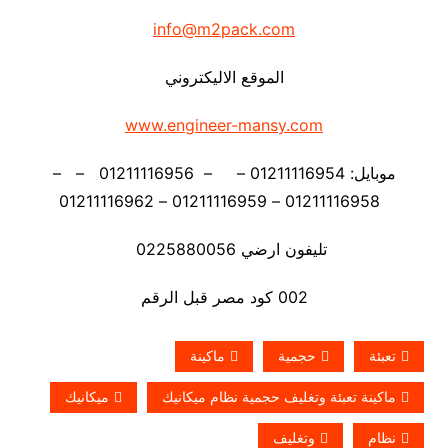
info@m2pack.com
الموقع الاليكتروني
www.engineer-mansy.com
موبايل: 01211116954 – – 01211116956 – –
01211116958 – 01211116959 – 01211116962
تليفون ارضي 0225880056
002 كود مصر قبل الرقم
تعبئة
حجمية
ماكينة
ماكينة تعبئة وتغليف حجمية نظام ميكانيك
ميكانيك
نظام
وتغليف