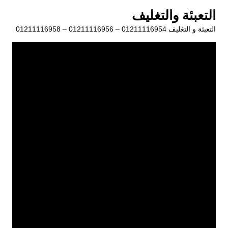
لتجاوز
التعبئة والتغليف
لى
التعبئة و التغليف 01211116954 – 01211116956 – 01211116958
لمحتوى