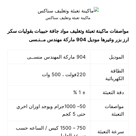
ماكينة تعبئة وتغليف سناكس
مواصفات
ماكينة تعبئة وتغليف مواد جافة حبيبات بقوليات سكر
ارز بزر وغيرها
موديل 904 ماركة مهندس مــنـسى
الموديل
904 ماركة المهندس منســى
الطاقة
220فولت ، 500 وات
الكهربائية
دقة التعبئة
± 1 %
مواصفات
50– 1000جرام ويوجد اوزان اخري
التعبئة
حتى 5 كجم
750 – 1500 كيس / الساعه حسب
سرعة التعبئة
سرعة العامل