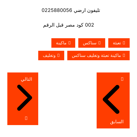
تليفون ارضي 0225880056
002 كود مصر قبل الرقم
تعبئة
سناكس
ماكينة
ماكينة تعبئة وتغليف سناكس
وتغليف
تصفّح
التالي
المقالات
السابق