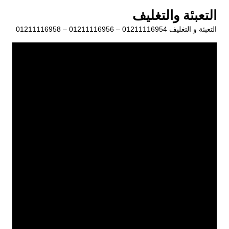
لتجاوز
التعبئة والتغليف
لى
التعبئة و التغليف 01211116954 – 01211116956 – 01211116958
لمحتوى