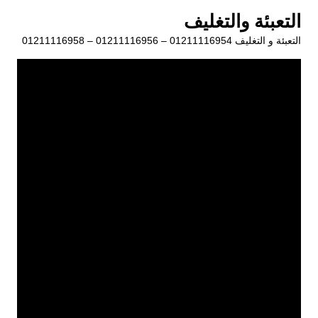
لتجاوز
التعبئة والتغليف
لى
التعبئة و التغليف 01211116954 – 01211116956 – 01211116958
لمحتوى