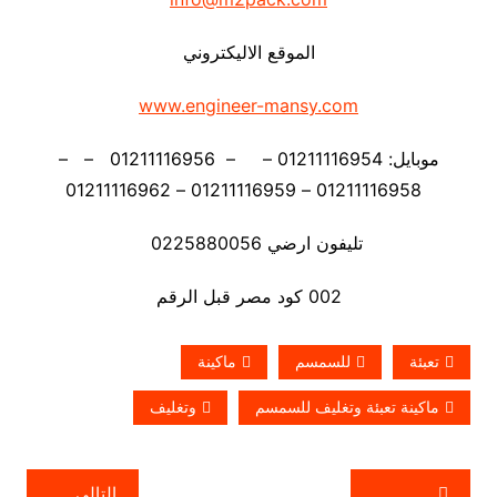
الموقع الاليكتروني
www.engineer-mansy.com
موبايل: 01211116954 – – 01211116956 – –
01211116958 – 01211116959 – 01211116962
تليفون ارضي 0225880056
002 كود مصر قبل الرقم
تعبئة
للسمسم
ماكينة
ماكينة تعبئة وتغليف للسمسم
وتغليف
تصفّح
التالي