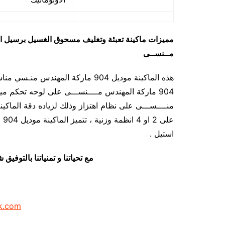
مميزات
ماكينة تعبئة وتغليف مسحوق الغسيل برسيل اري
مــنســى
هذه الماكينة موديل 904 ماركة المهن
عل
استيل .
مع تحياتنا و تمنياتنا بالتوف
k.com