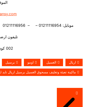
الموق
ansy.com
موبايل: 01211116954 – – 01211116956 – – 01211116958 – 01211116959 – 01211116962
تليفون ارضي 880056
002 كود مصر قبل الرقم
اريال
الغسيل
اومو
برسيل
ماكينة تعبئة وتغليف مسحوق الغسيل برسيل اريال تايد ل
تصفّح
المقالات