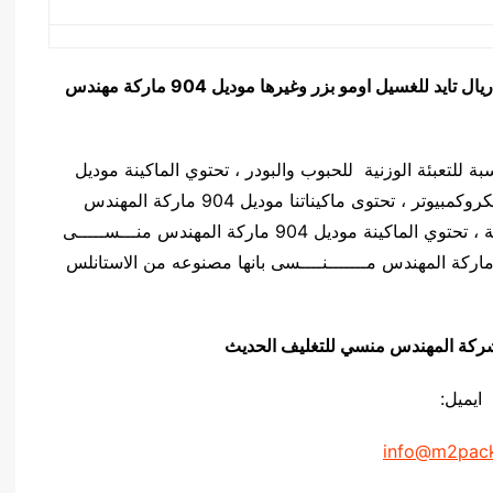
ال تايد للغسيل اومو بزر وغيرها
موديل 904 ماركة مهندس
دس منـسي مناسبة للتعبئة الوزنية للحبوب والبودر ، تحتوي الماكينة موديل
904 ماركة المهندس مــــنســـى على لوحه تحكم ميكروكمبيوتر ، تحتوى ماكيناتنا موديل 904 ماركة المهندس
منــــســـى على نظام اهتزاز وذلك لزياده دقة الماكينة ، تحتوي الماكينة موديل 904 ماركة المهندس منـــســـــى
ى 2 او 4 انظمة وزنية ، تتميز الماكينة موديل 904 ماركة المهندس مـــــــنــــسى بانها مصنوعه من الاستانلس
يق شركة المهندس منسي للتغليف الحديث
ايميل:
info@m2pac