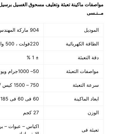
مواصفات
ماكينة تعبئة وتغليف مسحوق الغسيل برسيل ا
مــنـسى
الموديل
904 ماركة المهندس منســى
الطاقة الكهربائية
220فولت ، 500 وات
دقة التعبئة
± 1 %
مواصفات التعبئة
50– 1000جرام ويوجد اوزان اخري حتى 5 كجم
سرعة التعبئة
750 – 1500 كيس / الساعه حسب سرعة العامل
ابعاد الماكينة
60 فى 60 فى 185 سم
الوزن
27 كجم
اكياس – عبوات – بر
تعبئة فى
الاوتوماتيك