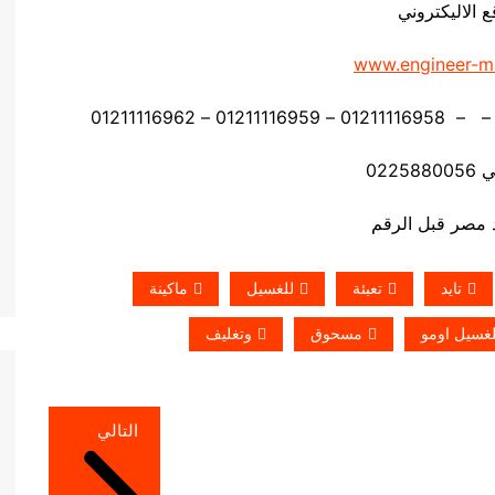
ع الاليكتروني
www.engineer-m
0225
تايد
تعبئة
للغسيل
ماكينة
لغسيل اومو
مسحوق
وتغليف
التالي