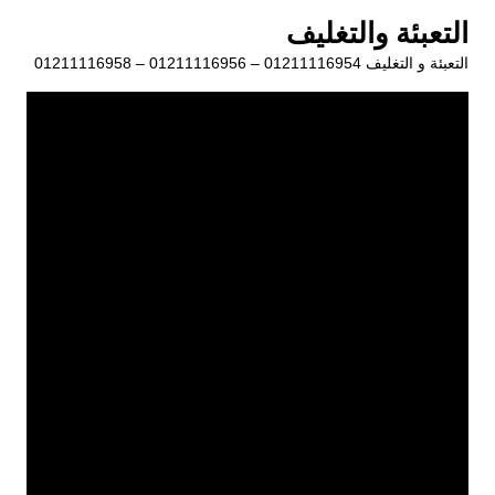
لتجاوز
التعبئة والتغليف
لى
التعبئة و التغليف 01211116954 – 01211116956 – 01211116958
لمحتوى