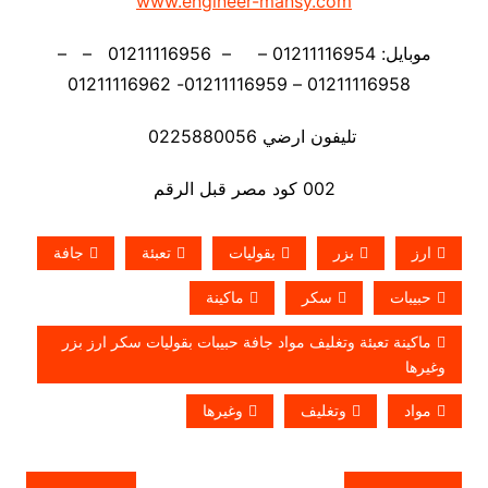
www.engineer-mansy.com
موبايل: 01211116954 – – 01211116956 – –
01211116958 – 01211116959- 01211116962
تليفون ارضي 0225880056
002 كود مصر قبل الرقم
ارز
بزر
بقوليات
تعبئة
جافة
حبيبات
سكر
ماكينة
ماكينة تعبئة وتغليف مواد جافة حبيبات بقوليات سكر ارز بزر
وغيرها
مواد
وتغليف
وغيرها
تصفّح