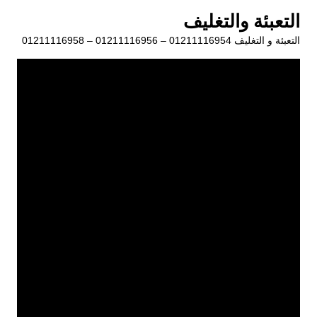
لتجاوز
التعبئة والتغليف
لى
التعبئة و التغليف 01211116954 – 01211116956 – 01211116958
لمحتوى