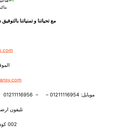
ماكين
مع تحياتنا و تمنياتنا بالتو
k.com
الموق
ansy.com
موبايل: 01211116954 – – 01211116956 – – 01211116958 – 01211116959 – 01211116962
تليفون ارضي 880056
002 كود مصر قبل الرقم