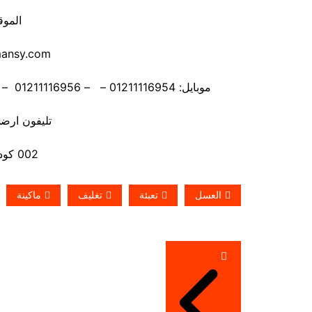
الموق
mansy.com
موبايل: 01211116954 – – 01211116956 – – 01211116958 – 01211116959 – 01211116962
تليفون ارضي 880056
002 كود مصر قبل الرقم
العسل
تعبئة
تغليف
ماكينة
تصفّح
المقالات