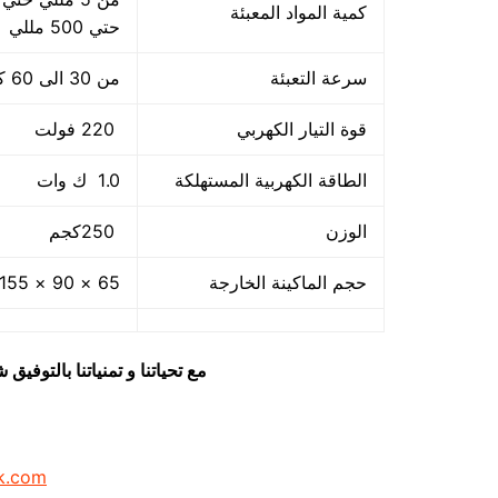
كمية المواد المعبئة
حتي 500 مللي
سرعة التعبئة
من 30 الى 60 كيس / دقيقة ولمادة الكيس اعتبار في سرعة التعبئة
قوة التيار الكهربي
220 فولت
الطاقة الكهربية المستهلكة
1.0 ك وات
الوزن
250كجم
حجم الماكينة الخارجة
65 × 90 × 155 سم كما يمكن فك الماكينة و تركيبها في اي مكان
مع تحياتنا و تمنياتنا بالتوف
k.com