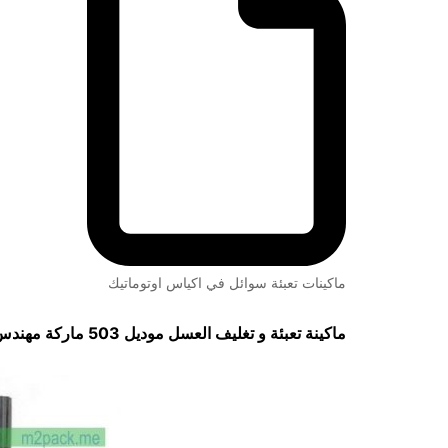
ماكينات تعبئة سوائل في اكياس اوتوماتيك
ماكينة تعبئة و تغليف العسل موديل 503 ماركة مهندس منسي لحام من الظهر سنتر سيلنج