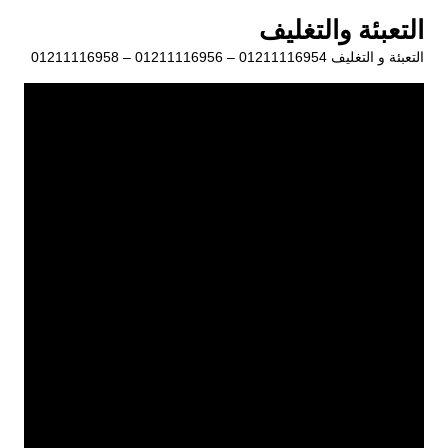
لتجاوز
التعبئة والتغليف
لى
التعبئة و التغليف 01211116954 – 01211116956 – 01211116958
لمحتوى