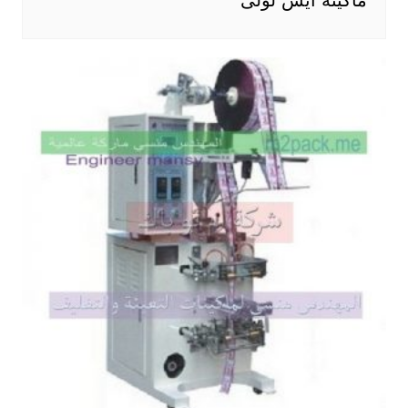
ماكينه ايس لولى