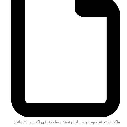
ماكينات تعبئة حبوب و حبيبات وتعبئة مساحيق في اكياس اوتوماتيك