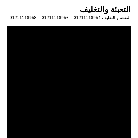
لتجاوز
التعبئة والتغليف
لى
التعبئة و التغليف 01211116954 – 01211116956 – 01211116958
لمحتوى