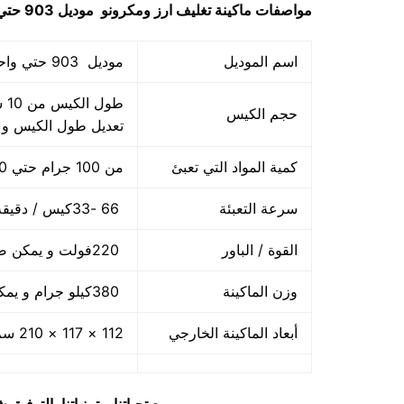
مواصفات
ماكينة تغليف ارز ومكرونو
موديل 903 حتي واحد كيلو ماركة مهندس منسي
اسم الموديل
موديل 903 حتي واحد كيلو ماركة المهندس منسي
حجم الكيس
تعديل طول الكيس و
كمية المواد التي تعبئ
من 100 جرام حتي 1000 جرام واحد كيلو
سرعة التعبئة
66 -33كيس / دقيقة و لمادة التغليف اعتبار في السرعه
القوة / الباور
220فولت و يمكن ضبط الفولت حسب الكهرباء المتاحه 2.5 كيلو وات
وزن الماكينة
380كيلو جرام و يمكن فك الماكينة و تركيبها في اي مكان
أبعاد الماكينة الخارجي
112 × 117 × 210 سم و يمكن فك الماكينة و تركيبها في اي مكان
مع تحياتنا و تمنياتنا بالتوف