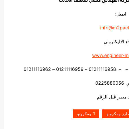
ايميل:
info@m2pac
ع الاليكتروني
www.engineer-m
0225
 ارز ومكرونو
ومكرونو