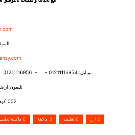
k.com
الموق
ansy.com
موبايل: 01211116954 – – 01211116956 – – 01211116958 – 01211116959 – 01211116962
تليفون ارضي 880056
002 كود مصر قبل الرقم
ارز
تغليف
ماكينة
ماكينة تغليف