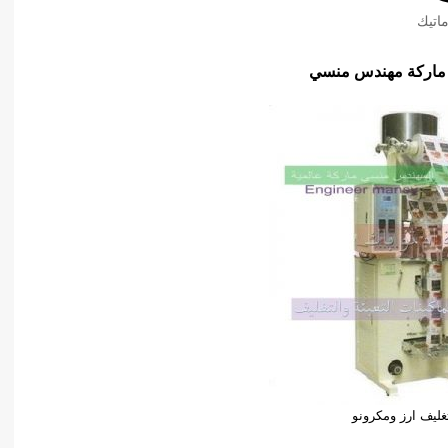
اتيك
تغليف ارز ومكرونو