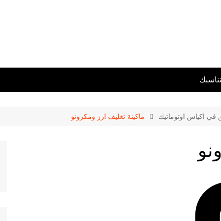
تناسبك
ق في اكياس اوتوماتيك
ماكينة تغليف ارز ومكرونو
نو