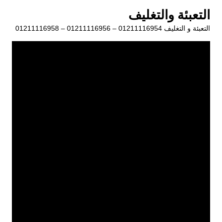
لتجاوز
التعبئة والتغليف
لى
التعبئة و التغليف 01211116954 – 01211116956 – 01211116958
لمحتوى