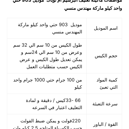
مواصفات
ماكينة تغليف البرسيم ام توباك
موديل 903 حتي
واحد كيلو ماركة مهندس منسي
موديل 903 حتي واحد كيلو ماركة
اسم الموديل
المهندس منسي
طول الكيس من 10 سم الي 32 سم
وعرض من 10 سم الي 24سم و
حجم الكيس
يمكن تعديل طول الكيس و عرض
الكيس حسب متطلبات العمل
كمية المواد
من 100 جرام حتي 1000 جرام واحد
التي تعبئ
كيلو
66 -33كيس / دقيقة و لمادة
سرعة التعبئة
التغليف اعتبار في السرعه
220فولت و يمكن ضبط الفولت
القوة / الباور
حسب الكهرباء المتاحه 2.5 كيلو وات