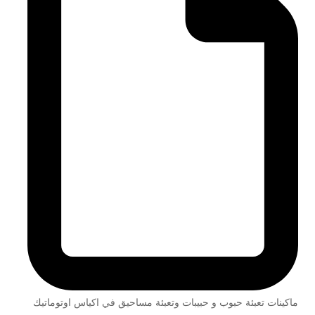
ماكينات تعبئة حبوب و حبيبات وتعبئة مساحيق في اكياس اوتوماتيك