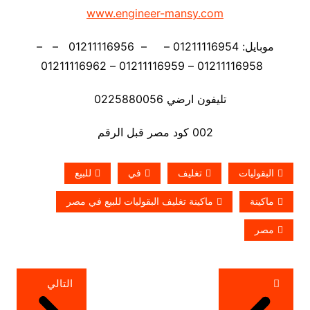
www.engineer-mansy.com
موبايل: 01211116954 – – 01211116956 – –
01211116958 – 01211116959 – 01211116962
تليفون ارضي 0225880056
002 كود مصر قبل الرقم
البقوليات
تغليف
في
للبيع
ماكينة
ماكينة تغليف البقوليات للبيع في مصر
مصر
تصفّح
التالي
المقالات