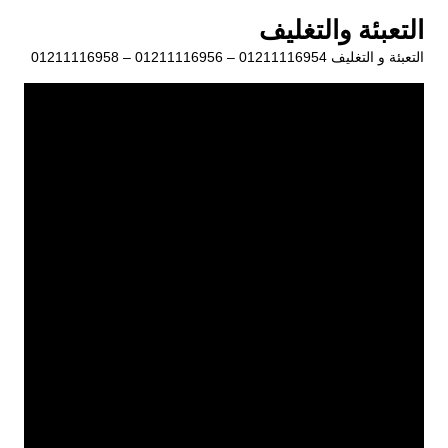
لتجاوز
التعبئة والتغليف
لى
التعبئة و التغليف 01211116954 – 01211116956 – 01211116958
لمحتوى