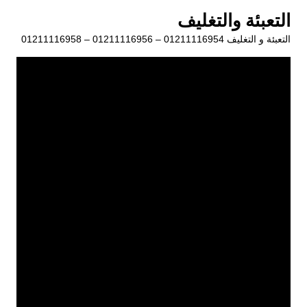
لتجاوز
التعبئة والتغليف
لى
التعبئة و التغليف 01211116954 – 01211116956 – 01211116958
لمحتوى