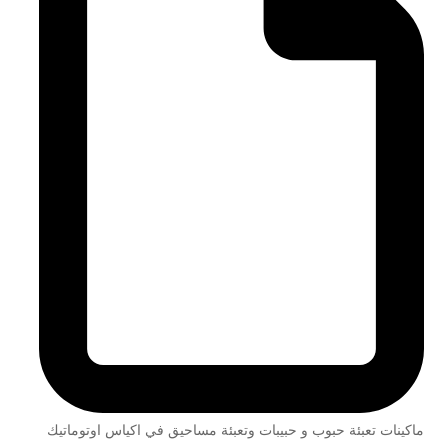
ماكينات تعبئة حبوب و حبيبات وتعبئة مساحيق في اكياس اوتوماتيك