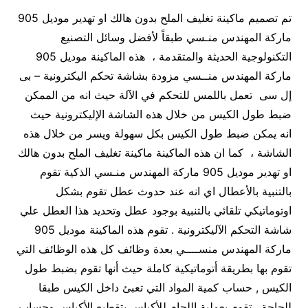
تم تصميم ماكينة تغليف الملح بدون هالك او تهدير موديل 905
ماركة المهندس منـسي طبقاً لأفضل وسائل التصنيع
التكنولوجية الحديثة والمتقدمة ، هذه الماكينة موديل 905
ماركة المهندس منــسي مزودة بشاشة تحكم اليكترونية – بى
إل سى تعمل باللمس للتحكم في الآلة حيث انه من الممكن
ضبط طول الكيس من خلال هذه الشاشة الإليكترونية حيث
انه يمكن ضبط طول الكيس بكل سهولة ويسر من خلال هذه
الشاشة ، كما ان هذه الماكينة ماكينة تغليف الملح بدون هالك
او تهدير موديل 905 ماركة المهندس منـسي الذكية تقوم
بالتنبية بالأعطال اي انه عند حدوث عطل تقوم بشكل
اوتوماتيكي تلقائي بالتنبية بوجود عطل وتحديد هذا العطل علي
شاشة التحكم الآليكترونية . تقوم هذه الماكينة موديل 905
ماركة المهندس منســــي بعدة وظائف كل هذه الوظائف التي
تقوم بها بطريقة أتوماتيكية كاملة حيث أنها تقوم بضبط طول
الكيس , حساب كمية المواد التي تعبئ داخل الكيس طبقا
للحاجة , تقوم بعملية اللحام للأكياس بتقطيع الأكياس وحساب