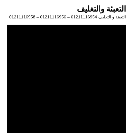
لتجاوز
التعبئة والتغليف
لى
التعبئة و التغليف 01211116954 – 01211116956 – 01211116958
لمحتوى