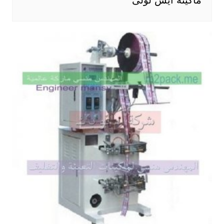
ماكينه ايس لولى