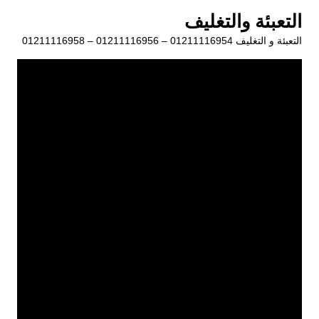
لتجاوز
التعبئة والتغليف
لى
التعبئة و التغليف 01211116954 – 01211116956 – 01211116958
لمحتوى