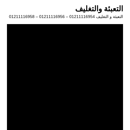
لتجاوز
التعبئة والتغليف
لى
التعبئة و التغليف 01211116954 – 01211116956 – 01211116958
لمحتوى