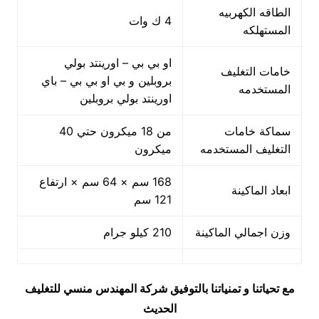
الطاقه الكهربيه
4 ك وات
المستهلكه
او بي بي – اورينتد بولي
خامات التغليف
بروبلين و بي او بي بي – باي
المستخدمه
اورينتد بولي بروبلين
سماكة خامات
من 18 ميكرون حتي 40
التغليف المستخدمه
ميكرون
168 سم × 64 سم × ارتفاع
ابعاد الماكينة
121 سم
وزن اجمالي الماكينة
210 كيلو جرام
مع تحياتنا و تمنياتنا بالتوفيق شركة المهندس منسي للتغليف
الحديث