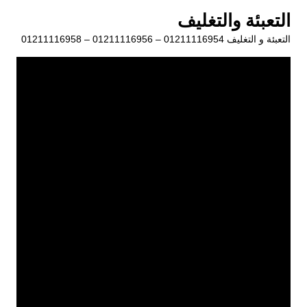
لتجاوز
التعبئة والتغليف
لى
التعبئة و التغليف 01211116954 – 01211116956 – 01211116958
لمحتوى