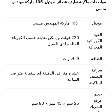
مواصفات
ماكينة تغليف عصائر
موديل 105 ماركة مهندس
منس
ي
موديل
105 ماركة المهندس منسي
القوة
220 فولت و يمكن تعديله حسب الكهرباء
الكهربائية
المتاحه لدي العميل
المحركة
الطاقة
9 ك وات
سرعة
عشره متر فى الدقيقة اى ستمائة متر فى
التغليف
الساعة
للماكينة
حجم
غرفة
25 سم × 45 سم × 80 سم
الشرنك