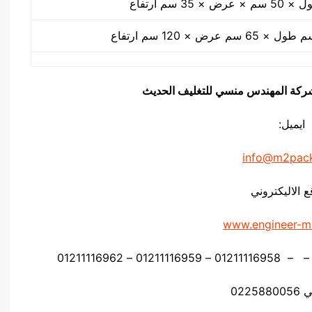
يق شركة المهندس منسي للتغليف الحديث
ايميل:
info@m2pac
ع الاليكتروني
www.engineer-m
0225