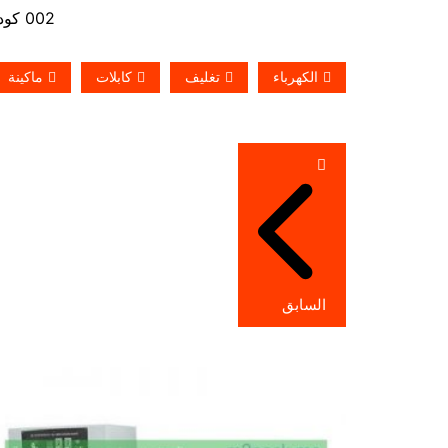
002 كود مصر قبل الرقم
الكهرباء
تغليف
كابلات
ماكينة
تصفّح
المقالات
السابق