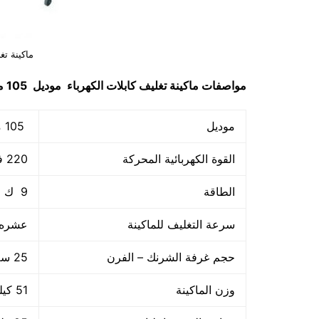
ماكينة تغ
مواصفات
ماكينة تغليف كابلات الكهرباء
موديل 105 ماركة مهندس منسي
موديل
105 ماركة المهندس منسي
القوة الكهربائية المحركة
220 فولت و يمكن تعديله حسب الكهرباء المتاحه لدي العميل
الطاقة
9 ك وات
سرعة التغليف للماكينة
عشره م
حجم غرفة الشرنك – الفرن
25 سم × 45 سم × 80 سم
وزن الماكينة
51 كيلو جرام