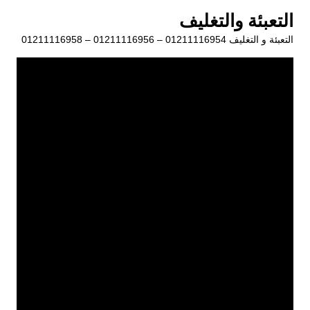
لتجاوز
التعبئة والتغليف
لى
التعبئة و التغليف 01211116954 – 01211116956 – 01211116958
لمحتوى