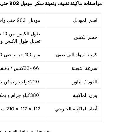
مواصفات
ماكينة تغليف وتعبئة سكر
موديل 903 حتي واحد كيلو ماركة مهندس منسي
اسم الموديل
موديل 903 حتي واحد كيلو ماركة المهندس منسي
حجم الكيس
تعديل طول الكيس و
كمية المواد التي تعبئ
من 100 جرام حتي 1000 جرام واحد كيلو
سرعة التعبئة
66 -33كيس / دقيقة و لمادة التغليف اعتبار في السرعه
القوة / الباور
220فولت و يمكن ضبط الفولت حسب الكهرباء المتاحه 2.5 كيلو وات
وزن الماكينة
380كيلو جرام و يمكن فك الماكينة و تركيبها في اي مكان
أبعاد الماكينة الخارجي
112 × 117 × 210 سم و يمكن فك الماكينة و تركيبها في اي مكان
مع تحياتنا و تمنياتنا بالتوف