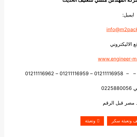
ايميل:
info@m2pac
ع الاليكتروني
www.engineer-m
0225
يف وتعبئة سكر
وتعبئة