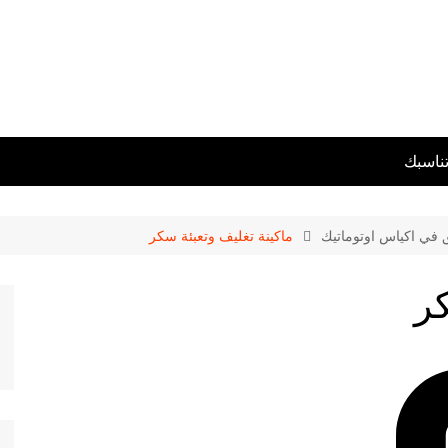
تناسبك
ق في اكياس اوتوماتيك
ماكينة تغليف وتعبئة سكر
كر