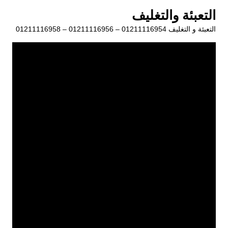
لتجاوز
التعبئة والتغليف
لى
التعبئة و التغليف 01211116954 – 01211116956 – 01211116958
لمحتوى