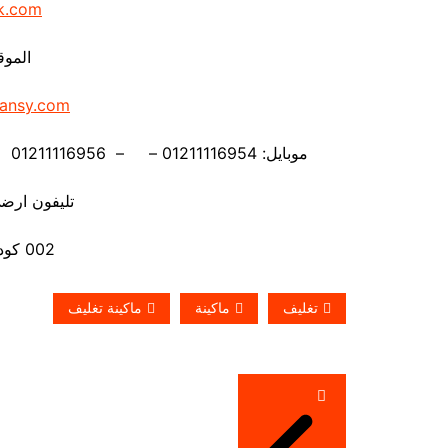
k.com
الموق
ansy.com
موبايل: 01211116954 – – 01211116956 – – 01211116958 – 01211116959 – 01211116962
تليفون ارضي 880056
002 كود مصر قبل الرقم
تغليف
ماكينة
ماكينة تغليف
تصفّح
المقالات