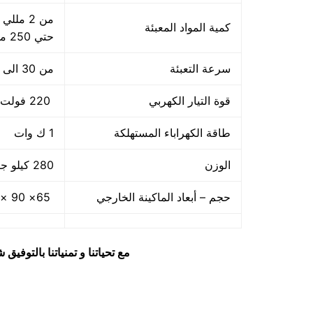
كمية المواد المعبئة
حتي 250 مللي و يمكن التعليه حتي 500 مللي
سرعة التعبئة
من 30 الى 60 كيس / دقيقة ولمادة الكيس اعتبار في سرعة التعبئة
قوة التيار الكهربي
220 فولت
طاقة الكهراباء المستهلكة
1 ك وات
الوزن
280 كيلو جرام
حجم – أبعاد الماكينة الخارجي
65× 90 ×155 سم كما يمكن فك الماكينة و تركيبها في اي مكان
مع تحياتنا و تمنياتنا بالتوف