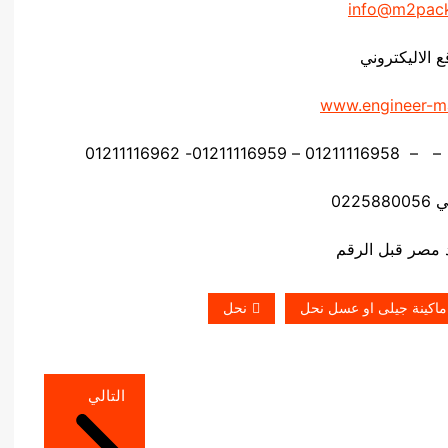
info@m2pac
ع الاليكتروني
www.engineer-m
0225
ماكينة جيلى او عسل نحل
نحل
التالي