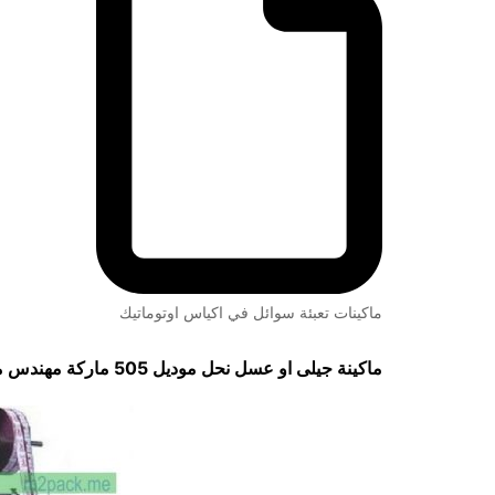
ماكينات تعبئة سوائل في اكياس اوتوماتيك
ماكينة جيلى او عسل نحل موديل 505 ماركة مهندس منسي لحام ثلاثي و لحام رباعي