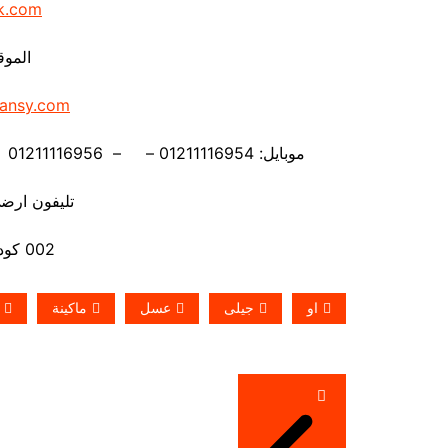
k.com
الموق
ansy.com
موبايل: 01211116954 – – 01211116956 – – 01211116958 – 01211116959- 01211116962
تليفون ارضي 880056
002 كود مصر قبل الرقم
او
جيلى
عسل
ماكينة
تصفّح
المقالات