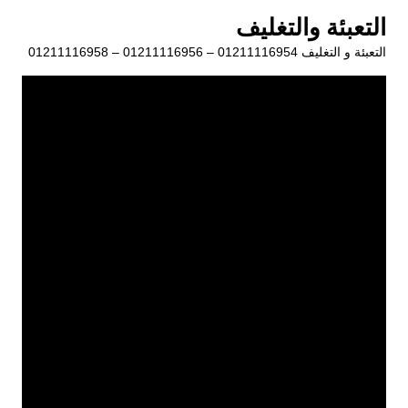
لتجاوز
التعبئة والتغليف
لى
التعبئة و التغليف 01211116954 – 01211116956 – 01211116958
لمحتوى