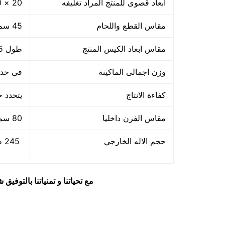
ابعاد قصوى للمنتج المراد تغليفه
20 × 40 × 80 سم
مقاس القطع واللحام
45 سم طول × 50 سم عرض
مقاس ابعاد الكيس المنتج
طول 35 سم × 45 سم عرض × 50 سم ارتفاع
وزن اجمالى الماكينة
فى حدود 85
كفاءة الانتاج
يتحدد ح
مقاس الفرن داخليا
80 سم طول × 40 سم عرض × 25 سم ارتفاع
حجم الاله الخارجي
245 طول × 70 عرض × 140 ارتفاع
مع تحياتنا و تمنياتنا بالتوف