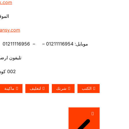
k.com
الموق
ansy.com
موبايل: 01211116954 – – 01211116956 – – 01211116958 – 01211116959 –01211116962
تليفون ارضي 880056
002 كود مصر قبل الرقم
الكتب
شرنك
لتغليف
ماكينة
تصفّح
المقالات