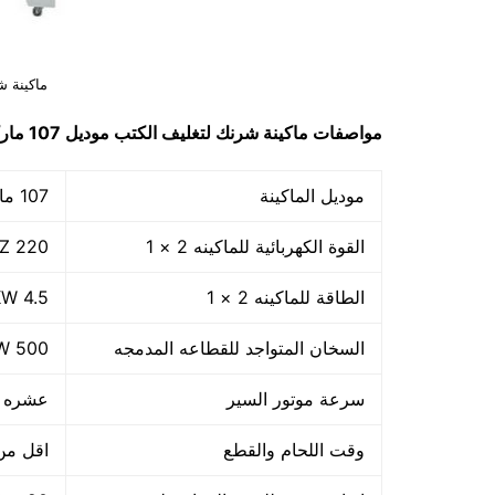
ماكينة ش
مواصفات ماكينة شرنك لتغليف الكتب موديل 107 ماركة مهندس منسي
موديل الماكينة
107 ماركة المهندس منسـى
القوة الكهربائية للماكينه 2 × 1
220 V- 60-50 HZ
الطاقة للماكينه 2 × 1
4.5 KW
السخان المتواجد للقطاعه المدمجه
500 W
سرعة موتور السير
عشره م
وقت اللحام والقطع
اقل من