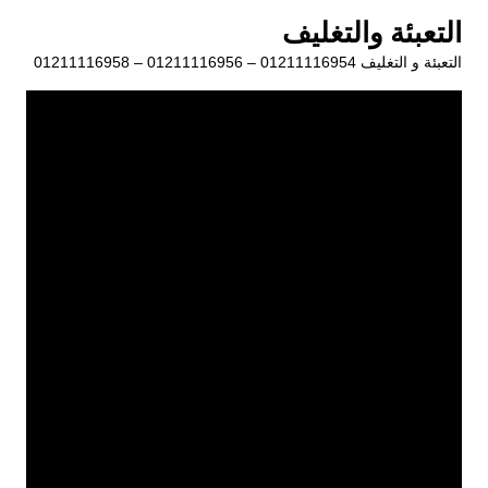
لتجاوز
التعبئة والتغليف
لى
التعبئة و التغليف 01211116954 – 01211116956 – 01211116958
لمحتوى