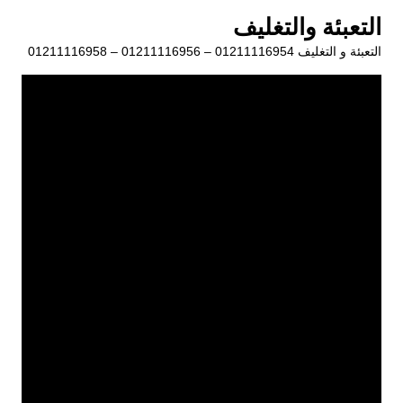
لتجاوز
التعبئة والتغليف
لى
التعبئة و التغليف 01211116954 – 01211116956 – 01211116958
لمحتوى