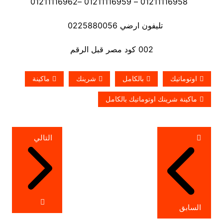
01211116958 – 01211116959 –01211116962
تليفون ارضي 0225880056
002 كود مصر قبل الرقم
اوتوماتيك
بالكامل
شرينك
ماكينة
ماكينة شرينك اوتوماتيك بالكامل
تصفّح
التالي
المقالات
السابق