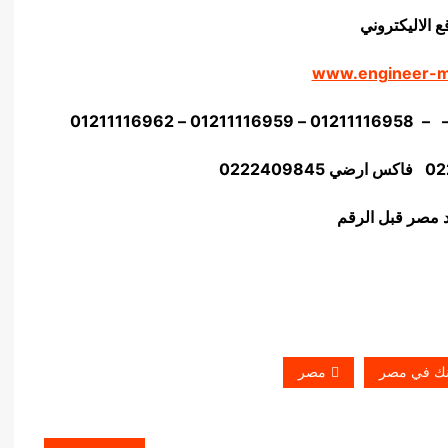
ع الاليكتروني
www.engineer-
02
22409845
نك في مصر
مصر