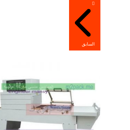
تصفّح
المقالات
السابق