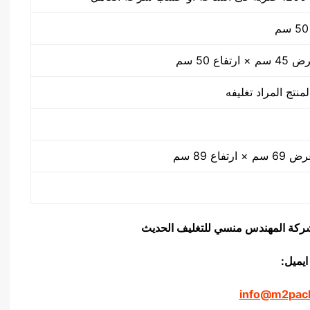
منتج المراد تغليفه
يق شركة المهندس منسي للتغليف الحديث
ايميل:
info@m2pac