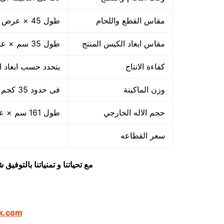
مقاس القطع واللحام
طول 45 × عرض 50 سم
مقاس ابعاد الكيس المنتج
طول 35 سم × عرض 45 سم × ارتفاع 50 سم
كفاءة الانتاج
يتحدد حسب ابعاد ال
وزن الماكينة
فى حدود 35 كجم
حجم الاله الخارجي
طول 161 سم × عرض 69 سم × ارتفاع 89 سم
سعر القطاعه
مع تحياتنا و تمنياتنا بالتوف
k.com