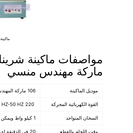
ماكينة
ماركة مهندس منسي
موديل الماكينة
106 ماركة المهندس منسي
القوة الكهربائية المحركة
220 V -60 HZ-50 HZ
السخان المتواجد
1 كيلو واط ويمكن تعديله
وقت اللحام والقطع
20 فى الدقيقة اى 1200 ضربة فى الساعة او حسب سرعة العامل