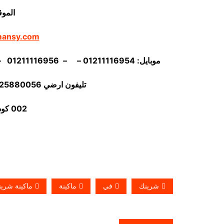
الموق
mansy.com
موبايل: 01211116954 – – 01211116956 – – 01211116958 – 01211116959 – 01211116962
تليفون ارضي 0225880056 فاكس ارضي
002 كود مصر قبل الرقم
شرينك
في
ماكينة
ماكينة شري