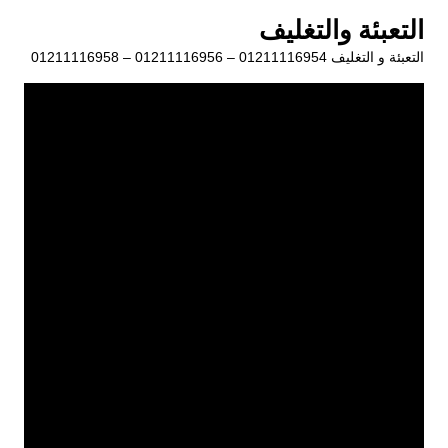
لتجاوز
التعبئة والتغليف
لى
التعبئة و التغليف 01211116954 – 01211116956 – 01211116958
لمحتوى