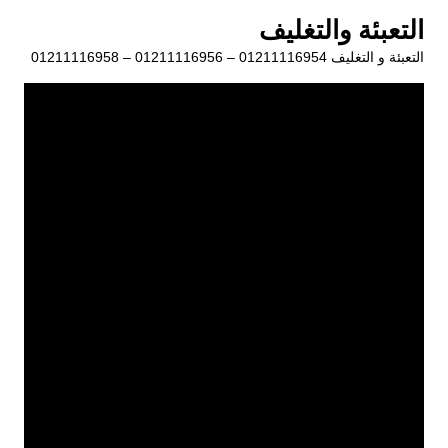
لتجاوز
التعبئة والتغليف
لى
التعبئة و التغليف 01211116954 – 01211116956 – 01211116958
لمحتوى