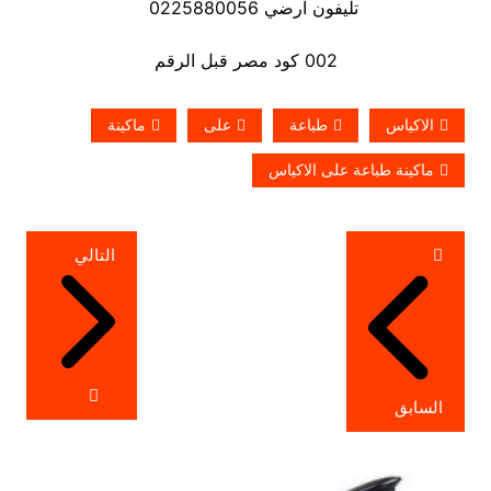
تليفون ارضي 0225880056
002 كود مصر قبل الرقم
الاكياس
طباعة
على
ماكينة
ماكينة طباعة على الاكياس
تصفّح
التالي
المقالات
السابق