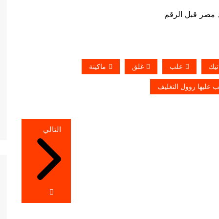
تيك
علب
غلق
ماكينة
 عليها روول التغليف
التالي