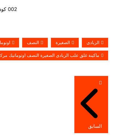
002 كود مصر قبل الرقم
الزبادى
الصغيرة
النصف
اوتوما
ماكينة غلق علب الزبادى الصغيرة النصف اوتوماتيك مركب
تصفّح
المقالات
السابق