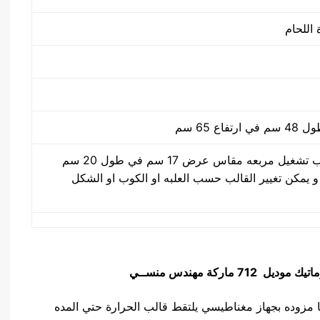
عبارة عن ثلاثة قوالب تشغيل مربعه مقاس عرض 17 سم في طول 20 سم
4 فتحات و يمكن تغيير القالب حسب العلبه او الكوب او الشكل
ماتيك
موديل 712 ماركة مهندس منســي
ندس مـنـسي بانها مزوده بجهاز مغناطيسي يلتقط قالب الحرارة حتي المده