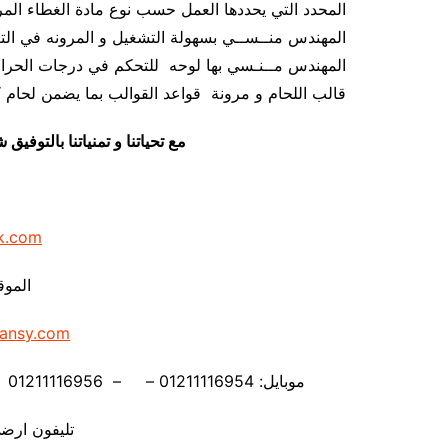
المهندس مــنـسي بها لوحه للتحكم في درجات الحرار
قالب اللحام و مرونة قواعد القوالب بما يضمن لحام ك
مع تحياتنا و تمنياتنا بالتوف
k.com
الموق
ansy.com
موبايل: 01211116954 – – 01211116956 – – 01211116958 – 01211116959- 01211116962
تليفون ارضي 880056