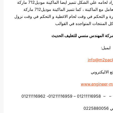
المحدد التي يحددها العمل حسب نوع مادة الغطاء المراد لحامه علي الشكل تتميز ايضا الماكينة موديل712 ماركة
المهندس منــســي بسهولة التشغيل و المرونه في التعامل مع الماكينة ، كما تتميز الماكينة موديل712 ماركة
ة و التحكم في وقت لحام الاغطية و التحكم في وقت نزول
ل المنتجات المتواجده في القوالب
يق شركة المهندس منسي للتغليف الحديث
ايميل:
info@m2pac
ع الاليكتروني
www.engineer-m
0225