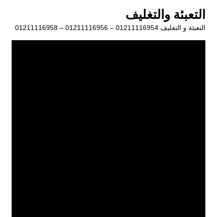
لتجاوز
التعبئة والتغليف
لى
التعبئة و التغليف 01211116954 – 01211116956 – 01211116958
لمحتوى