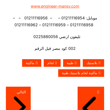
www.engineer-mansy.com
موبايل: 01211116954 – – 01211116956 – –
01211116958 – 01211116959 – 01211116962
تليفون ارضي 0225880056
002 كود مصر قبل الرقم
بلاستيك
طبية
لحام
ماكينة
ماكينة لحام بلاستيك طبية
تصفّح
التالي
المقالات