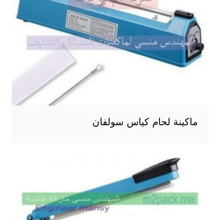
ماكينة لحام كياس سولفان