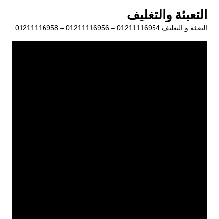
لتجاوز
التعبئة والتغليف
لى
التعبئة و التغليف 01211116954 – 01211116956 – 01211116958
لمحتوى