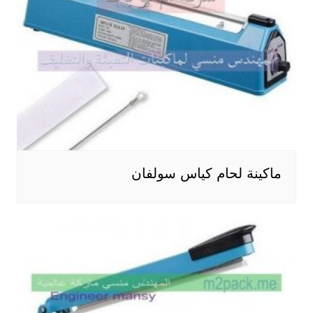
ماكينة لحام كياس سولفان