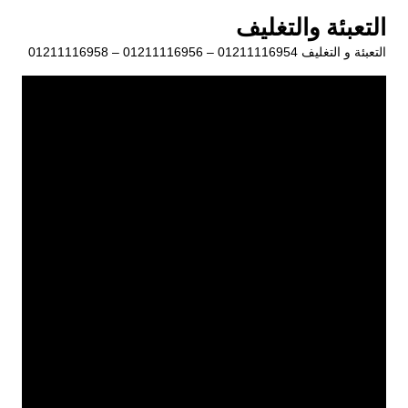
لتجاوز
التعبئة والتغليف
لى
التعبئة و التغليف 01211116954 – 01211116956 – 01211116958
لمحتوى