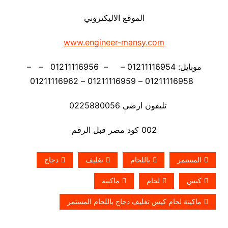
الموقع الاليكتروني
www.engineer-mansy.com
موبايل: 01211116954 – – 01211116956 – –
01211116958 – 01211116959 – 01211116962
تليفون ارضي 0225880056
002 كود مصر قبل الرقم
المستمر
باللحام
تغليف
دجاج
كيس
لحام
ماكينة
ماكينة لحام كيس تغليف دجاج باللحام المستمر