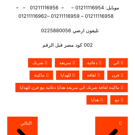
موبايل: 01211116954 – – 01211116956 – –
01211116958 – 01211116959 –01211116962
تليفون ارضي 0225880056
002 كود مصر قبل الرقم
الي
دعائية
سريعه
شرنك
فرن
لفافة
للهدايا
ماكينة
ماكينة لفافة شرنك الي سريعه هدايا دعائية مع فرن للهدايا
مع
هدايا
تصفّح
التالي
المقالات