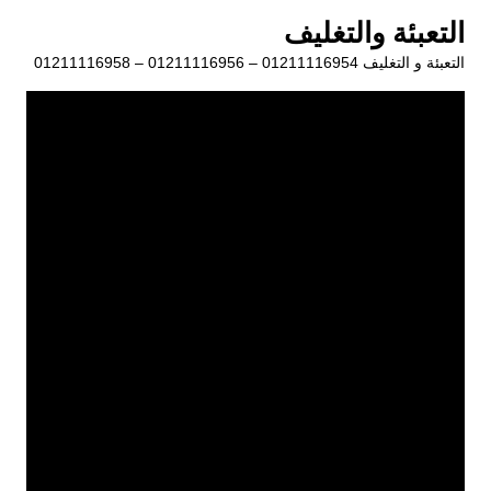
لتجاوز
التعبئة والتغليف
لى
التعبئة و التغليف 01211116954 – 01211116956 – 01211116958
لمحتوى