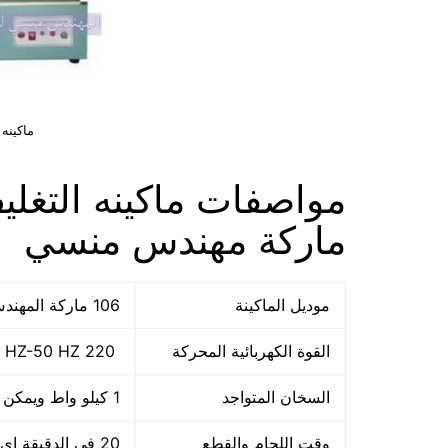
ماكينه
ماركة مهندس منسي
موديل الماكينة
106 ماركة المهندس منسي
القوة الكهربائية المحركة
220 V -60 HZ-50 HZ
السخان المتواجد
1 كيلو واط ويمكن تعديله
وقت اللحام والقطع
20 فى الدقيقة اى 1200 ضربة فى الساعة او حسب سرعة العامل