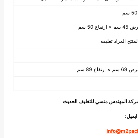
منتج المراد تغليفه
يق شركة المهندس منسي للتغليف الحديث
ايميل:
info@m2pac