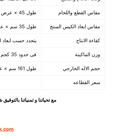
مقاس القطع واللحام
طول 45 × عرض 50 سم
مقاس ابعاد الكيس المنتج
طول 35 سم × عرض 45 سم × ارتفاع 50 سم
كفاءة الانتاج
يتحدد حسب ابعاد ال
وزن الماكينة
فى حدود 35 كجم
حجم الاله الخارجي
طول 161 سم × عرض 69 سم × ارتفاع 89 سم
سعر القطاعه
مع تحياتنا و تمنياتنا بالتوف
k.com