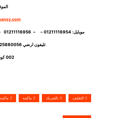
الموق
mansy.com
موبايل: 01211116954 – – 01211116956 – – 01211116958 – 01211116959 – 01211116962
تليفون ارضي 0225880056 فاكس ارضي
002 كود مصر قبل الرقم
التغليف
بالشرنك
ماكينه
ماكينه