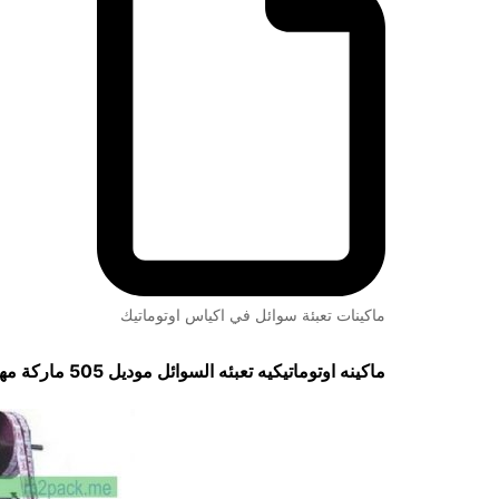
ماكينات تعبئة سوائل في اكياس اوتوماتيك
ماكينه اوتوماتيكيه تعبئه السوائل موديل 505 ماركة مهندس منسي لحام ثلاثي و لحام رباعي