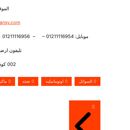
الموق
ansy.com
موبايل: 01211116954 – – 01211116956 – – 01211116958 – 01211116959- 01211116962
تليفون ارضي 880056
002 كود مصر قبل الرقم
السوائل
اوتوماتيكيه
تعبئه
ماكين
تصفّح
المقالات