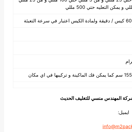
يق شركة المهندس منسي للتغليف الحديث
ايميل:
info@m2pac