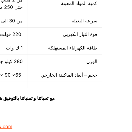
كمية المواد المعبئة
حتي 250 مللي و يمكن التعليه حتي 500 مللي
سرعة التعبئة
من 30 الى 60 كيس / دقيقة ولمادة الكيس اعتبار في سرعة التعبئة
قوة التيار الكهربي
220 فولت
طاقة الكهراباء المستهلكة
1 ك وات
الوزن
280 كيلو جرام
حجم – أبعاد الماكينة الخارجي
65× 90 ×155 سم كما يمكن فك الماكينة و تركيبها في اي مكان
مع تحياتنا و تمنياتنا بالتوف
k.com