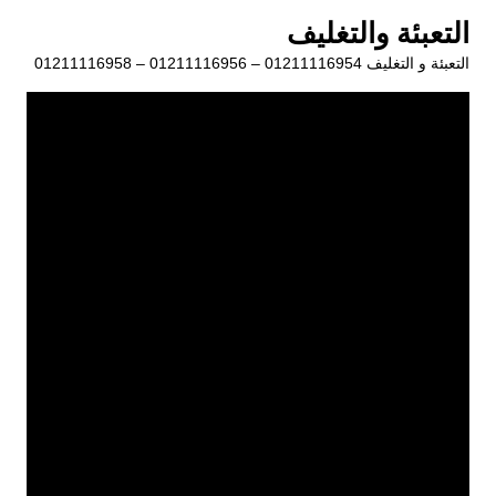
لتجاوز
التعبئة والتغليف
لى
التعبئة و التغليف 01211116954 – 01211116956 – 01211116958
لمحتوى