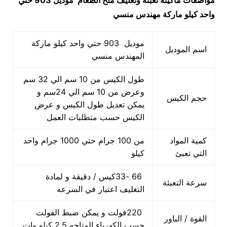
مواصفات
ماكينه تعبئة وتغليف ملح الطعام
موديل 903 حتي
واحد كيلو ماركة مهندس منسي
موديل 903 حتي واحد كيلو ماركة
اسم الموديل
المهندس منسي
طول الكيس من 10 سم الي 32 سم
وعرض من 10 سم الي 24سم و
حجم الكيس
يمكن تعديل طول الكيس و عرض
الكيس حسب متطلبات العمل
كمية المواد
من 100 جرام حتي 1000 جرام واحد
التي تعبئ
كيلو
66 -33كيس / دقيقة و لمادة
سرعة التعبئة
التغليف اعتبار في السرعه
220فولت و يمكن ضبط الفولت
القوة / الباور
حسب الكهرباء المتاحه 2.5 كيلو وات