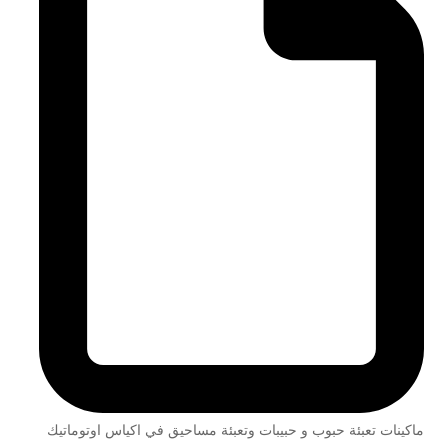
ماكينات تعبئة حبوب و حبيبات وتعبئة مساحيق في اكياس اوتوماتيك