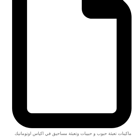
ماكينات تعبئة حبوب و حبيبات وتعبئة مساحيق في اكياس اوتوماتيك