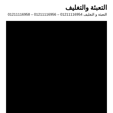
لتجاوز
التعبئة والتغليف
لى
التعبئة و التغليف 01211116954 – 01211116956 – 01211116958
لمحتوى