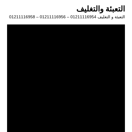
لتجاوز
التعبئة والتغليف
لى
التعبئة و التغليف 01211116954 – 01211116956 – 01211116958
لمحتوى