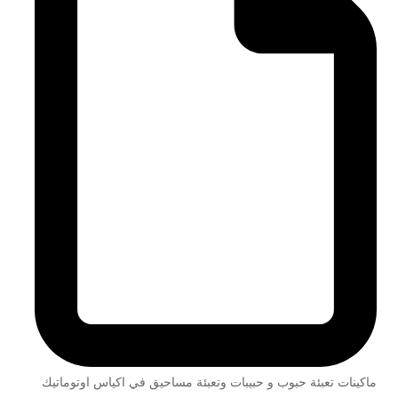
ماكينات تعبئة حبوب و حبيبات وتعبئة مساحيق في اكياس اوتوماتيك