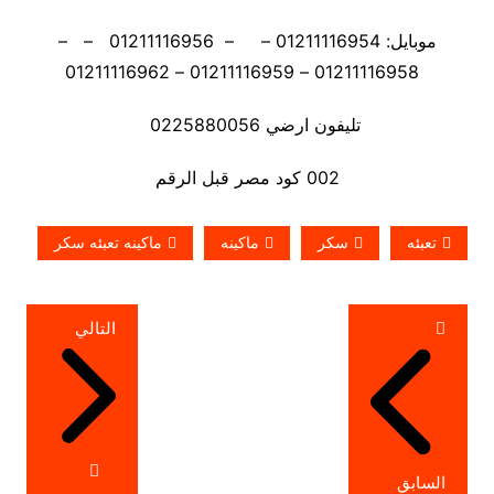
موبايل: 01211116954 – – 01211116956 – –
01211116958 – 01211116959 – 01211116962
تليفون ارضي 0225880056
002 كود مصر قبل الرقم
تعبئه
سكر
ماكينه
ماكينه تعبئه سكر
تصفّح
التالي
المقالات
السابق