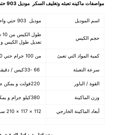
مواصفات
ماكينه تعبئه وتغليف السكر
موديل 903 حتي واحد كيلو ماركة مهندس منسي
اسم الموديل
موديل 903 حتي واحد كيلو ماركة المهندس منسي
حجم الكيس
تعديل طول الكيس و
كمية المواد التي تعبئ
من 100 جرام حتي 1000 جرام واحد كيلو
سرعة التعبئة
66 -33كيس / دقيقة و لمادة التغليف اعتبار في السرعه
القوة / الباور
220فولت و يمكن ضبط الفولت حسب الكهرباء المتاحه 2.5 كيلو وات
وزن الماكينة
380كيلو جرام و يمكن فك الماكينة و تركيبها في اي مكان
أبعاد الماكينة الخارجي
112 × 117 × 210 سم و يمكن فك الماكينة و تركيبها في اي مكان
مع تحياتنا و تمنياتنا بالتوف