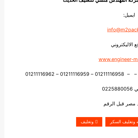
ايميل:
info@m2pac
ع الاليكتروني
www.engineer-m
0225
ه وتغليف السكر
وتغليف