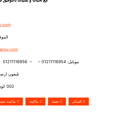
k.com
الموق
ansy.com
موبايل: 01211116954 – – 01211116956 – – 01211116958 – 01211116959 – 01211116962
تليفون ارضي 880056
002 كود مصر قبل الرقم
السكر
تعبئه
ماكينه
ماكينه تعبئ