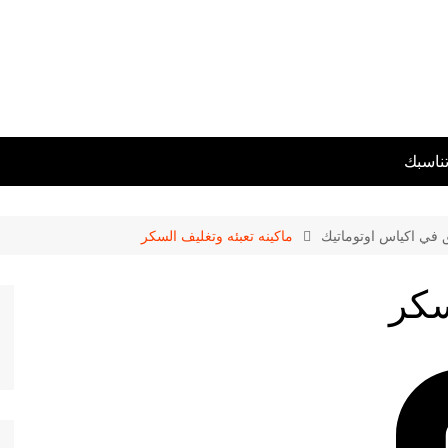
تناسبك
ق في اكياس اوتوماتيك
ماكينه تعبئه وتغليف السكر
سكر