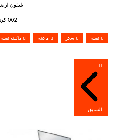
تليفون ارضي 880056
002 كود مصر قبل الرقم
تعبئه
سكر
ماكينه
ماكينه تعبئه
تصفّح
المقالات
السابق