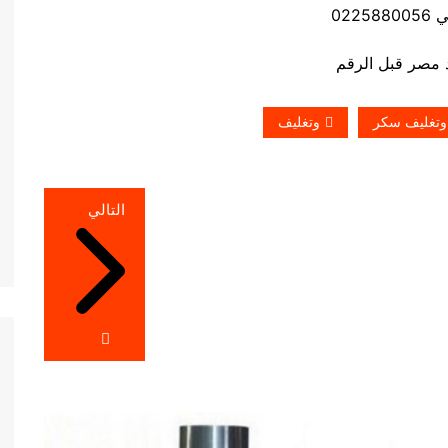
0225
 وتغليف سكر
وتغليف
التالي