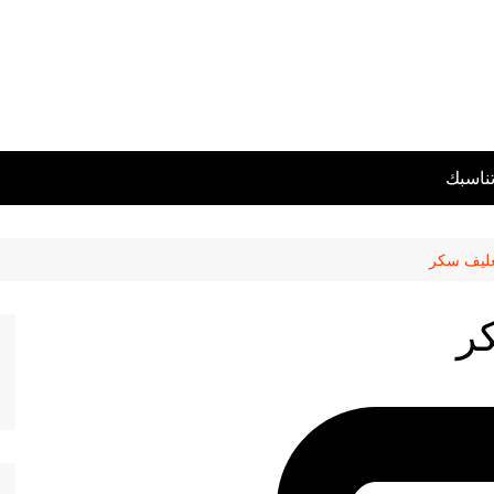
تناسبك
تغليف سكر
كر