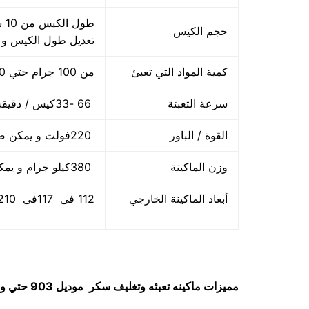
حجم الكيس
تعديل طول الكيس و
كمية المواد التي تعبئ
من 100 جرام حتي 1000 جرام واحد كيلو
سرعة التعبئة
66 -33كيس / دقيقة و لمادة التغليف اعتبار في السرعه
القوة / الباور
220فولت و يمكن ضبط الفولت حسب الكهرباء المتاحه 2.5 كيلو وات
وزن الماكينة
380كيلو جرام و يمكن فك الماكينة و تركيبها في اي مكان
أبعاد الماكينة الخارجي
112 فى 117فى 210سم و يمكن فك الماكينة و تركيبها في اي مكان
مميزات
ماكينه تعبئه وتغليف سكر
موديل 903 حتي واحد كيلو ماركة مهندس مـــنسى