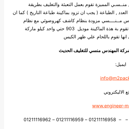
ركة المهندس منــسـي المميزة تقوم بعمل التعبئة والتغليف بطريقة
لعدد , الطباعة ( يجب ان تزود بماكينة طباعة التاريخ ) كما ان
يلو ماركة المهندس مــنــــسي مزودة بنظام كاشف كهروضوئي مع نظام
السرعة المتغيرة ( ستيب ليس ) , كما ان اللحام التي تقوم بة هذة الماكينة موديل 903 حتي واحد كيلو ماركة
انها تقوم باللحام علي ظهر الكيس
يق شركة المهندس منسي للتغليف الحديث
ايميل:
info@m2pac
ع الاليكتروني
www.engineer-m