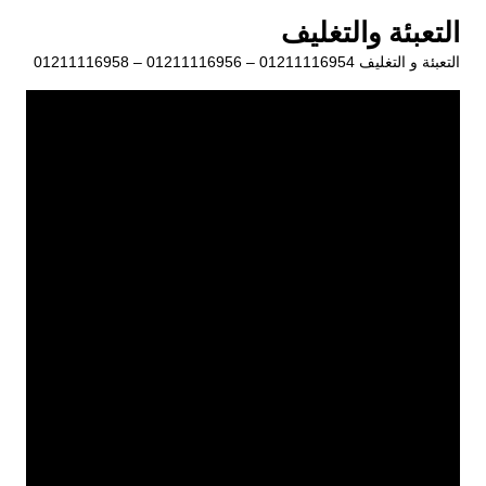
لتجاوز
التعبئة والتغليف
لى
التعبئة و التغليف 01211116954 – 01211116956 – 01211116958
لمحتوى